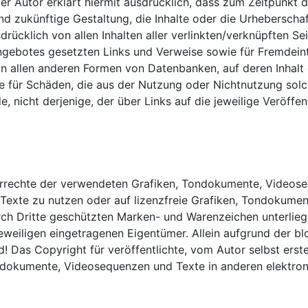
er Autor erklärt hiermit ausdrücklich, dass zum Zeitpunkt d
nd zukünftige Gestaltung, die Inhalte oder die Urheberschaf
usdrücklich von allen Inhalten aller verlinkten/verknüpften 
etangebotes gesetzten Links und Verweise sowie für Fremdei
in allen anderen Formen von Datenbanken, auf deren Inhalt e
re für Schäden, die aus der Nutzung oder Nichtnutzung solc
, nicht derjenige, der über Links auf die jeweilige Veröffen
eberrechte der verwendeten Grafiken, Tondokumente, Videos
Texte zu nutzen oder auf lizenzfreie Grafiken, Tondokumen
rch Dritte geschützten Marken- und Warenzeichen unterlie
eweiligen eingetragenen Eigentümer. Allein aufgrund der bl
 Das Copyright für veröffentlichte, vom Autor selbst erstel
ndokumente, Videosequenzen und Texte in anderen elektron