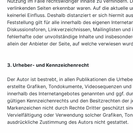
Nutzung im Falle rechtswidriger Inhalte zu verhindern. D
verlinkenden Seiten erkennbar waren. Auf die aktuelle u
keinerlei Einfluss. Deshalb distanziert er sich hiermit a
Feststellung gilt für alle innerhalb des eigenen Intern
Diskussionsforen, Linkverzeichnissen, Mailinglisten und 
fehlerhafte oder unvollständige Inhalte und insbesonde
allein der Anbieter der Seite, auf welche verwiesen wurde
3. Urheber- und Kennzeichenrecht
Der Autor ist bestrebt, in allen Publikationen die Urh
erstellte Grafiken, Tondokumente, Videosequenzen und 
innerhalb des Internetangebotes genannten und ggf. du
gültigen Kennzeichenrechts und den Besitzrechten der j
Markenzeichen nicht durch Rechte Dritter geschützt sind!
Vervielfältigung oder Verwendung solcher Grafiken, To
ausdrückliche Zustimmung des Autors nicht gestattet.