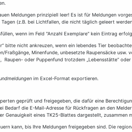
en.
auen Meldungen prinzipiell leer! Es ist für Meldungen vorg
gen (z.B. bei Lichtfallen, die nicht täglich geleert werden
füllen, wenn im Feld "Anzahl Exemplare" kein Eintrag erfolg
 bitte nicht ankreuzen, wenn ein lebendes Tier beobachtet w
ren/Fraßgänge, Minenfunde, unbesetzte Raupensäcke usw. v
Ei-, Raupen- oder Puppenfund trotzdem „Lebensstätte“ oder
 Fundmeldungen
im Excel-Format exportieren.
ten geprüft und freigegeben, die dafür eine Berechtigung
i Bedarf die E-Mail-Adresse für Rückfragen an den Melder
 der Genauigkeit eines TK25-Blattes dargestellt, zusammen
dauern kann, bis Ihre Meldungen freigegeben sind. Die regi