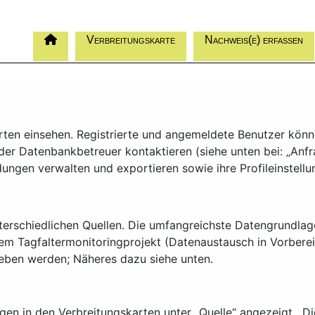
Verbreitungskarte
Nachweis(e) erfassen
ten einsehen. Registrierte und angemeldete Benutzer könn
der Datenbankbetreuer kontaktieren (siehe unten bei: „Anf
ngen verwalten und exportieren sowie ihre Profileinstellu
erschiedlichen Quellen. Die umfangreichste Datengrundlage
em Tagfaltermonitoringprojekt (Datenaustausch in Vorbere
eben werden; Näheres dazu siehe unten.
en in den Verbreitungskarten unter „Quelle“ angezeigt. Die