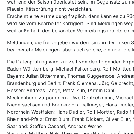
während der Saison überlastet sein. Im Gegensatz zu m
Plausibilitätsprüfung nicht verzichten.
Erscheint eine Artmeldung fraglich, dann kann es zu R
wird sie vom Bearbeiter korrigiert. Sind Meldungen weg
weit außerhalb des bekannten Verbreitungsgebiets einer
Meldungen, die freigegeben wurden, sind in der linken
bearbeitete Meldungen, aber auch solche, die über die 
Die Datenprüfung wird zur Zeit von den folgenden Exp
Baden-Württemberg: Michael Falkenberg, Rolf Mörtter, R
Bayern: Julian Bittermann, Thomas Guggemoos, Andreas
Brandenburg und Berlin: Frank Clemens, Jörg Gelbrecht,
Hessen: Andreas Lange, Petra Zub, (Armin Dahl)
Mecklenburg-Vorpommern: Uwe Deutschmann, Michael Fa
Niedersachsen und Bremen: Erk Dallmeyer, Hans Dudler, 
Nordrhein-Westfalen: Hans Dudler, Rolf Mörtter, Rudolf
Rheinland-Pfalz: Ernst Blum, Frank Dickert, Oliver Elle
Saarland: Steffen Caspari, Andreas Werno
Sachsen: Matthias Nuß, Uwe Fischer (Noctuoidea), Sven 