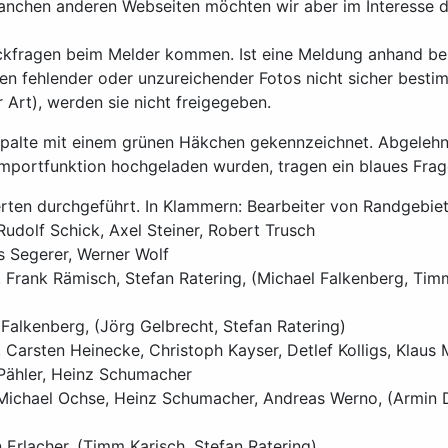
anchen anderen Webseiten möchten wir aber im Interesse de
ückfragen beim Melder kommen. Ist eine Meldung anhand be
en fehlender oder unzureichender Fotos nicht sicher besti
 Art), werden sie nicht freigegeben.
 Spalte mit einem grünen Häkchen gekennzeichnet. Abgelehn
Importfunktion hochgeladen wurden, tragen ein blaues Frag
erten durchgeführt. In Klammern: Bearbeiter von Randgebi
udolf Schick, Axel Steiner, Robert Trusch
 Segerer, Werner Wolf
 Frank Rämisch, Stefan Ratering, (Michael Falkenberg, Tim
lkenberg, (Jörg Gelbrecht, Stefan Ratering)
Carsten Heinecke, Christoph Kayser, Detlef Kolligs, Klaus 
 Pähler, Heinz Schumacher
r, Michael Ochse, Heinz Schumacher, Andreas Werno, (Armin 
Erlacher, (Timm Karisch, Stefan Ratering)